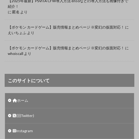
【2025年最新】PSVITA CFW導入方法 ensoなどの導入方法も画像付きで
紹介！
に
匿名
より
【ポケモン カードゲーム】販売情報まとめページ ※変幻の仮面対応！
に
えいちょふ
より
【ポケモン カードゲーム】販売情報まとめページ ※変幻の仮面対応！
に
whoiscall
より
このサイトについて
ホーム
(旧Twitter)
Instagram