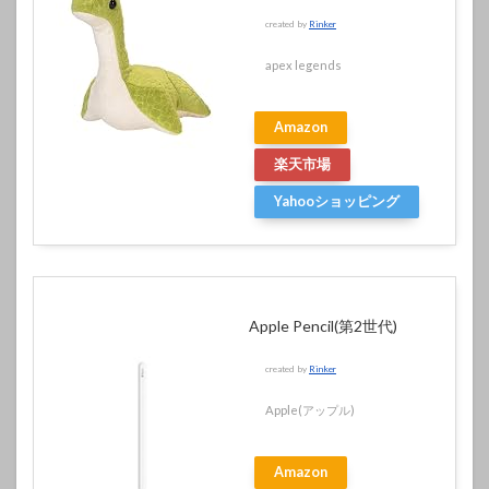
created by
Rinker
apex legends
Amazon
楽天市場
Yahooショッピング
Apple Pencil(第2世代)
created by
Rinker
Apple(アップル)
Amazon