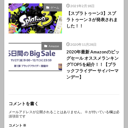
2021年2月18日
ゲーム
【スプラトゥーン3】スプ
ラトゥーン３が発表されま
した！！
2020年11月28日
Amazon
2020年最新 Amazonのビッ
グセール オススメランキン
グTOP5を紹介！！【ブラ
ックフライデー サイバーマ
ンデー】
コメントを書く
メールアドレスが公開されることはありません。
※
が付いている欄は必
須項目です
コメント
※