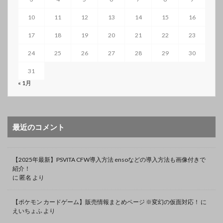
10
11
12
13
14
15
16
17
18
19
20
21
22
23
24
25
26
27
28
29
30
31
« 1月
最近のコメント
【2025年最新】PSVITA CFW導入方法 ensoなどの導入方法も画像付きで
紹介！
に
匿名
より
【ポケモン カードゲーム】販売情報まとめページ ※変幻の仮面対応！
に
えいちょふ
より