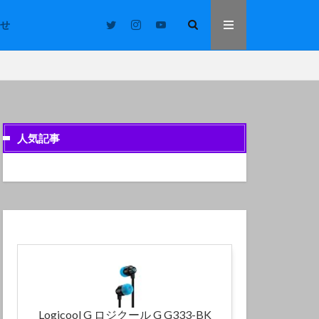
せ
人気記事
Logicool G ロジクール G G333-BK