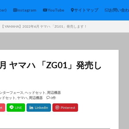
ter)
Instagram
YouTube
サイトマップ
お問い合わ
【 YAMAHA】2022年6月 ヤマハ 「ZG01」発売します！
6月 ヤマハ 「ZG01」発売し
ンターフェース
,
ヘッドセット
,
周辺機器
ッドセット
,
ヤマハ
,
周辺機器
0件