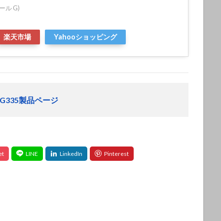
クール G)
楽天市場
Yahooショッピング
G335製品ページ