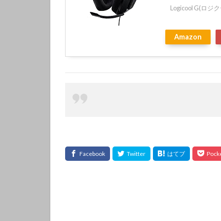
Logicool G(ロジ
Amazon