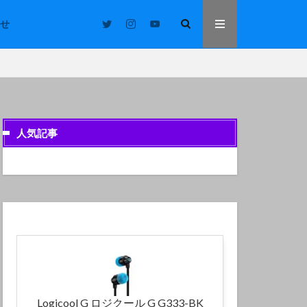
せ
人気記事
Logicool G ロジクール G G333-BK