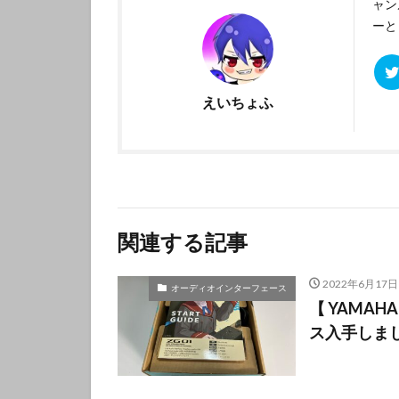
ャン
ーと
えいちょふ
関連する記事
2022年6月17日
オーディオインターフェース
【 YAMA
ス入手しま