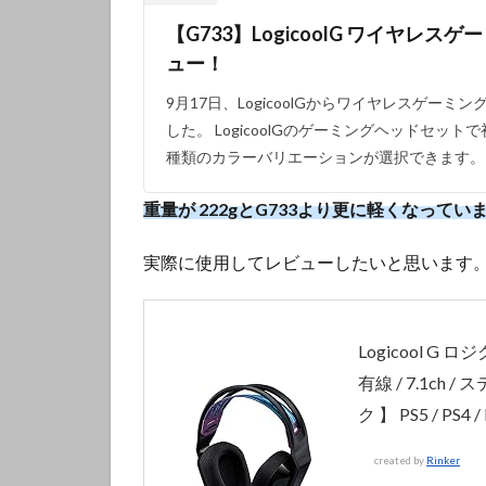
【G733】LogicoolG ワイヤレ
ュー！
9月17日、LogicoolGからワイヤレスゲーミ
した。 LogicoolGのゲーミングヘッドセットで
種類のカラーバリエーションが選択できます。 [
重量が 222gとG733より更に軽くなってい
実際に使用してレビューしたいと思います
Logicool G
有線 / 7.1ch /
ク 】 PS5 / PS
created by
Rinker