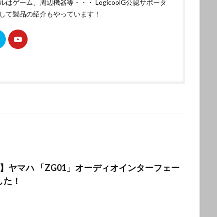
ルはゲーム、周辺機器等・・・ LogicoolG公認サポータ
して製品の紹介もやっています！
HA】ヤマハ 「ZG01」オーディオインターフェー
した！