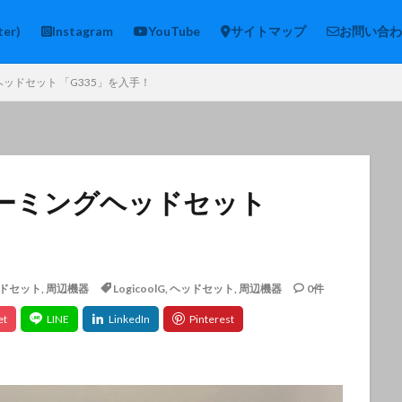
ter)
Instagram
YouTube
サイトマップ
お問い合わ
ングヘッドセット 「G335」を入手！
l Gゲーミングヘッドセット
ドセット
,
周辺機器
LogicoolG
,
ヘッドセット
,
周辺機器
0件