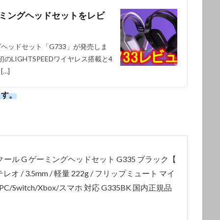
スゲーミングヘッドセットをレビ
ングヘッドセット「G733」が発売しま
初のLIGHTSPEEDワイヤレス搭載と4
…]
ます。
。
 ロジクール G ゲーミングヘッドセット G335 ブラック【
 ステレオ / 3.5mm / 軽量 222g / フリップミュート マイ
4 / PC/Switch/Xbox/スマホ 対応 G335BK 国内正規品