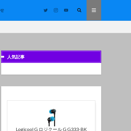
せ
人気記事
Logicool G ロジクール G G333-BK