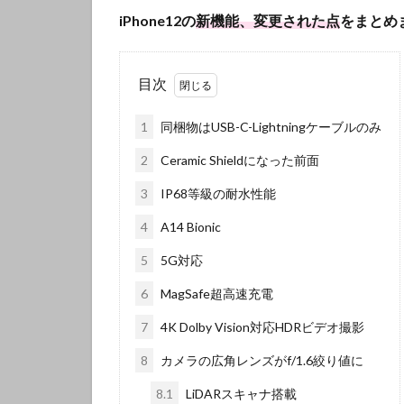
iPhone12の
新機能、変更された点
をまとめ
目次
1
同梱物はUSB-C-Lightningケーブルのみ
2
Ceramic Shieldになった前面
3
IP68等級の耐水性能
4
A14 Bionic
5
5G対応
6
MagSafe超高速充電
7
4K Dolby Vision対応HDRビデオ撮影
8
カメラの広角レンズがf/1.6絞り値に
8.1
LiDARスキャナ搭載