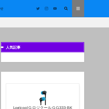
せ
人気記事
Logicool G ロジクール G G333-BK