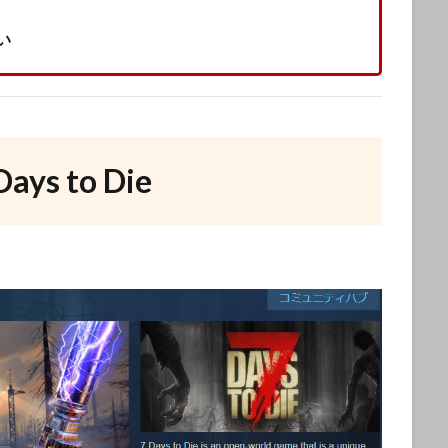
い
Days to Die