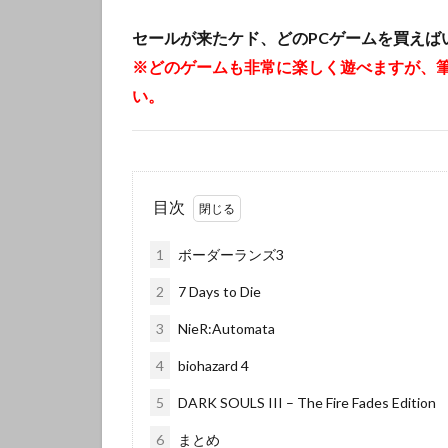
セールが来たケド、どのPCゲームを買えば
※どのゲームも非常に楽しく遊べますが、
い。
目次
1
ボーダーランズ3
2
7 Days to Die
3
NieR:Automata
4
biohazard 4
5
DARK SOULS III – The Fire Fades Edition
6
まとめ