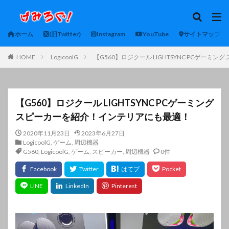
ホーム
(旧Twitter)
Instagram
YouTube
サイトマップ
HOME
LogicoolG
【G560】ロジクール LIGHTSYNC PCゲー
【G560】ロジクール LIGHTSYNC PCゲーミング
スピーカーを紹介！インテリアにも最適！
2020年11月23日
2023年6月27日
LogicoolG
,
ゲーム
,
周辺機器
G560
,
LogicoolG
,
ゲーム
,
スピーカー
,
周辺機器
0件