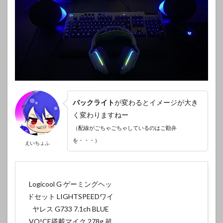
バックライト
が変わるとイメージが大き
く変わりますねー
（配線がごちゃごちゃしているのはご勘弁
を・・・）
えいちょふ
Logicool G ゲーミングヘッ
ドセット LIGHTSPEEDワイ
ヤレス G733 7.1ch BLUE
VO!CE搭載マイク 278g 超