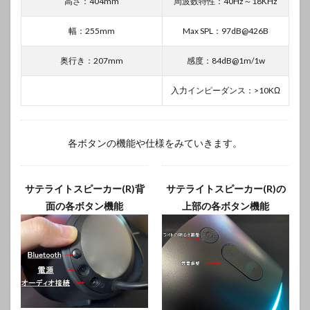
高さ：404mm
周波数特性：40Hz～18KHz
幅：255mm
Max SPL：97dB@426B
奥行き：207mm
感度：84dB@1m/1w
入力インピーダンス：>10KΩ
各ボタンの機能や仕様をみていきます。
サテライトスピーカー(R)背
サテライトスピーカー(R)の
面の各ボタン機能
上部の各ボタン機能