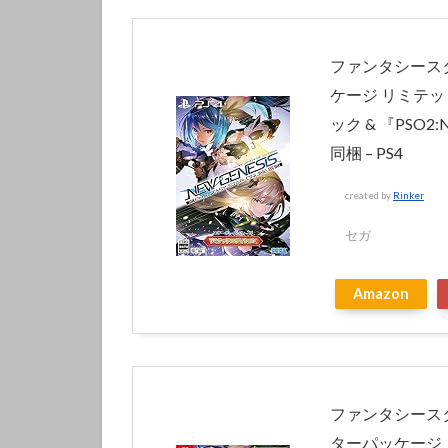
ファンタシース
ケージ リミテ
ック & 『PS
同梱 – PS4
created by
Rinker
セガ
Amazon
ファンタシースタ
ターパッケージ