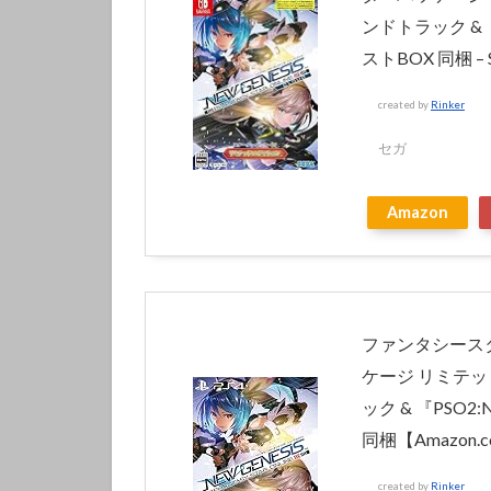
ンドトラック &
ストBOX 同梱 – S
created by
Rinker
セガ
Amazon
ファンタシース
ケージ リミテ
ック & 『PS
同梱【Amazon.
created by
Rinker