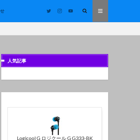
せ
人気記事
Logicool G ロジクール G G333-BK