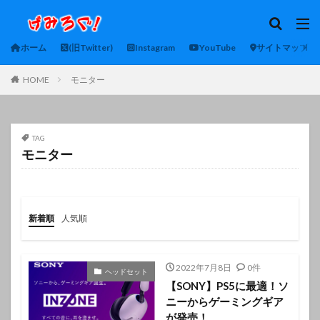
ホーム
(旧Twitter)
Instagram
YouTube
サイトマップ
HOME
モニター
TAG
モニター
新着順
人気順
2022年7月8日
0件
ヘッドセット
【SONY】PS5に最適！ソ
ニーからゲーミングギア
が発売！