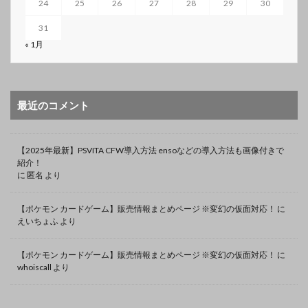
24
25
26
27
28
29
30
31
« 1月
最近のコメント
【2025年最新】PSVITA CFW導入方法 ensoなどの導入方法も画像付きで
紹介！
に
匿名
より
【ポケモン カードゲーム】販売情報まとめページ ※変幻の仮面対応！
に
えいちょふ
より
【ポケモン カードゲーム】販売情報まとめページ ※変幻の仮面対応！
に
whoiscall
より