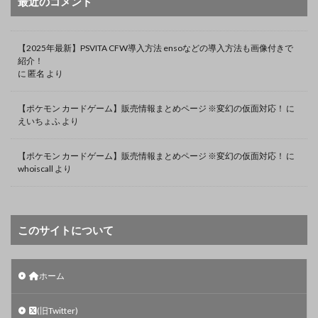
最近のコメント
【2025年最新】PSVITA CFW導入方法 ensoなどの導入方法も画像付きで
紹介！
に
匿名
より
【ポケモン カードゲーム】販売情報まとめページ ※変幻の仮面対応！
に
えいちょふ
より
【ポケモン カードゲーム】販売情報まとめページ ※変幻の仮面対応！
に
whoiscall
より
このサイトについて
ホーム
(旧Twitter)